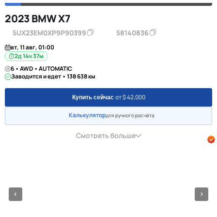
2023 BMW X7
5UX23EM0XP9P90399
58140836
вт, 11 авг, 01:00
2д 14ч 37м
6 • AWD • AUTOMATIC
Заводится и едет • 138 638 км
от $ 42,000
Купить сейчас
Калькулятор
для ручного расчёта
Смотреть больше