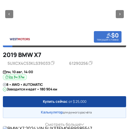
$0
текущая ставка
2019 BMW X7
5UXCX4C53KLS39033
61290256
пн, 10 авг, 14:00
2д 3ч 37м
8 • AWD • AUTOMATIC
Заводится и едет • 180 904 км
от $ 25,000
Купить сейчас
Калькулятор
для ручного расчёта
Смотреть больше