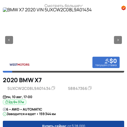
Смотреть больше
$0
текущая ставка
2020 BMW X7
5UXCW2C08L9A01434
58847366
пн, 10 авг, 17:00
2д 6ч 37м
6 • AWD • AUTOMATIC
Заводится и едет • 159 344 км
от $ 28,000
Купить сейчас