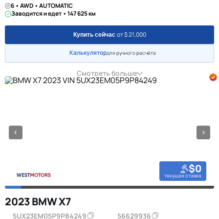
6 • AWD • AUTOMATIC
Заводится и едет • 147 625 км
от $ 21,000
Купить сейчас
Калькулятор
для ручного расчёта
Смотреть больше
$0
текущая ставка
2023 BMW X7
5UX23EM05P9P84249
56629936