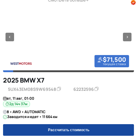
$71,500
текущая ставка
2025 BMW X7
5UX43EM08S9W69548
62232596
вт, 11 авг, 01:00
2д 14ч 37м
8 • AWD • AUTOMATIC
Заводится и едет • 11 664 км
Рассчитать стоимость