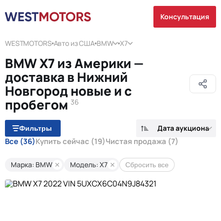
Консультация
WESTMOTORS
Авто из США
BMW
X7
BMW X7 из Америки —
доставка в Нижний
Новгород новые и с
пробегом
36
Дата аукциона
Фильтры
Все
(36)
Купить сейчас
(19)
Чистая продажа
(7)
Марка: BMW
Модель: X7
Сбросить все