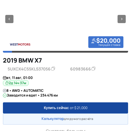
$20,000
текущая ставка
2019 BMW X7
5UXCX4C55KLS37056
60983666
вт, 11 авг, 01:00
2д 14ч 37м
8 • AWD • AUTOMATIC
Заводится и едет • 234 476 км
от $ 21,000
Купить сейчас
Калькулятор
для ручного расчёта
Смотреть больше