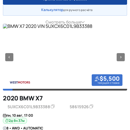
Калькулятор
для ручного расчёта
Смотреть больше
$5,500
текущая ставка
2020 BMW X7
5UXCX6C01L9B33388
58615926
пн, 10 авг, 17:00
2д 6ч 37м
8 • AWD • AUTOMATIC