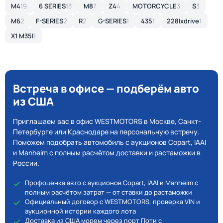
M4
19
6 SERIES
13
M8
7
Z4
4
MOTORCYCLE
3
S
3
M6
2
F-SERIES
2
R
2
G-SERIES
1
435
1
228Ixdrive
1
X1 M35I
1
Встреча в офисе — подберём авто
из США
Приглашаем вас в офис WESTMOTORS в Москве, Санкт-
Петербурге или Краснодаре на персональную встречу.
Поможем подобрать автомобиль с аукционов Copart, IAAI
и Manheim с полным расчётом доставки и растаможки в
России.
Профоценка авто с аукционов Copart, IAAI и Manheim с
полным расчётом затрат — от ставки до растаможки
Официальный договор с WESTMOTORS, проверка VIN и
аукционной истории каждого лота
Доставка из США морем через порт Поти с