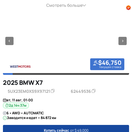
Смотреть больше
$46,750
текущая ставка
2025 BMW X7
5UX23EM0XS9X97121
62449536
вт, 11 авг, 01:00
2д 14ч 37м
6 • AWD • AUTOMATIC
Заводится и едет • 84 872 км
от $ 49,000
Купить сейчас