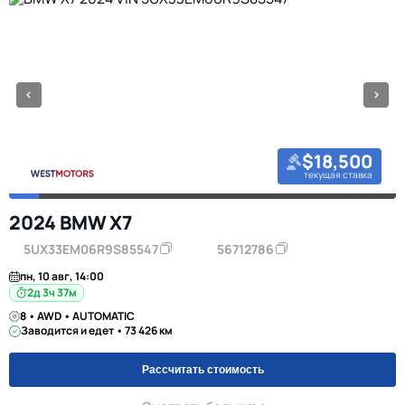
$18,500
текущая ставка
2024 BMW X7
5UX33EM06R9S85547
56712786
пн, 10 авг, 14:00
2д 3ч 37м
8 • AWD • AUTOMATIC
Заводится и едет • 73 426 км
Рассчитать стоимость