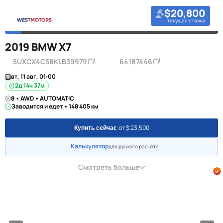
$20,800
текущая ставка
2019 BMW X7
5UXCX4C58KLB39979
64187446
вт, 11 авг, 01:00
2д 14ч 37м
8 • AWD • AUTOMATIC
Заводится и едет • 148 405 км
от $ 23,500
Купить сейчас
Калькулятор
для ручного расчёта
Смотреть больше