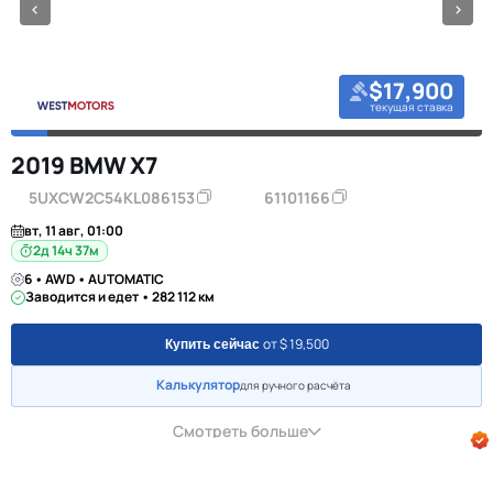
$17,900
текущая ставка
2019 BMW X7
5UXCW2C54KL086153
61101166
вт, 11 авг, 01:00
2д 14ч 37м
6 • AWD • AUTOMATIC
Заводится и едет • 282 112 км
от $ 19,500
Купить сейчас
Калькулятор
для ручного расчёта
Смотреть больше