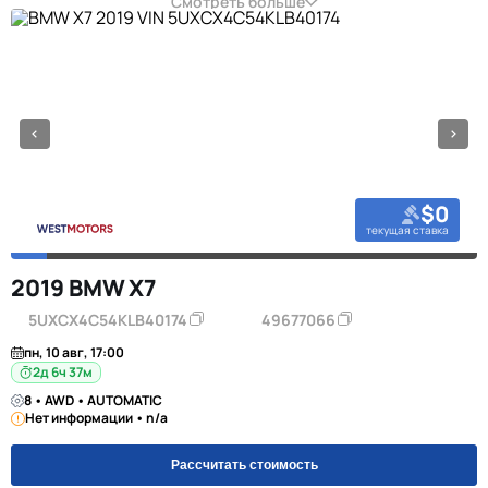
Смотреть больше
$0
текущая ставка
2019 BMW X7
5UXCX4C54KLB40174
49677066
пн, 10 авг, 17:00
2д 6ч 37м
8 • AWD • AUTOMATIC
Нет информации • n/a
Рассчитать стоимость