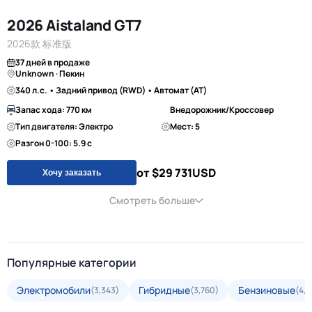
2026 Aistaland GT7
2026款 标准版
37 дней в продаже
Unknown · Пекин
340 л.с. • Задний привод (RWD) • Автомат (AT)
Запас хода: 770 км
Внедорожник/Кроссовер
Тип двигателя: Электро
Мест: 5
Разгон 0-100: 5.9 с
от $29 731
USD
Хочу заказать
Смотреть больше
Популярные категории
Электромобили
Гибридные
Бензиновые
(3,343)
(3,760)
(4,3