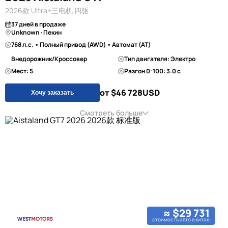
2026款 Ultra+三电机 四驱
37 дней в продаже
Unknown · Пекин
768 л.с. • Полный привод (AWD) • Автомат (AT)
Внедорожник/Кроссовер
Тип двигателя: Электро
Мест: 5
Разгон 0-100: 3.0 с
от $46 728
USD
Хочу заказать
Смотреть больше
≈ $29 731
стоимость авто в китае