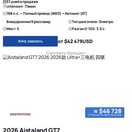
37 дней в продаже
Unknown · Пекин
768 л.с. • Полный привод (AWD) • Автомат (AT)
Внедорожник/Кроссовер
Тип двигателя: Электро
Мест: 5
Разгон 0-100: 3.0 с
от $42 479
USD
Хочу заказать
Смотреть больше
≈ $46 728
стоимость авто в китае
2026 Aistaland GT7