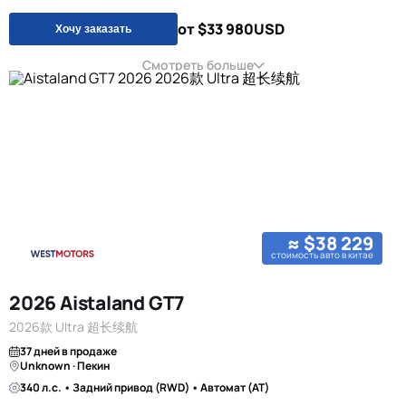
от $33 980
USD
Хочу заказать
Смотреть больше
≈ $38 229
стоимость авто в китае
2026 Aistaland GT7
2026款 Ultra 超长续航
37 дней в продаже
Unknown · Пекин
340 л.с. • Задний привод (RWD) • Автомат (AT)