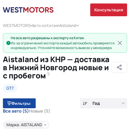
Консультация
WESTMOTORS
Авто из Китая
Aistaland
Не все авто разрешены к экспорту из Китая.
Из-за ограничений экспорта каждый автомобиль проверяется
индивидуально. Уточняйте возможность вывоза у менеджера.
Aistaland из КНР — доставка
в Нижний Новгород новые и
с пробегом
5
GT7
Год
Фильтры
Все авто
(5)
Новые
(5)
Марка: AISTALAND