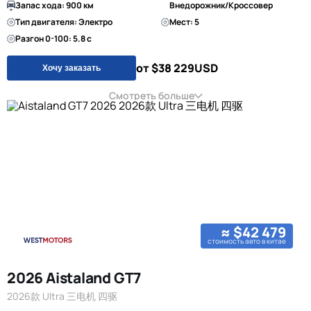
Запас хода: 900 км
Внедорожник/Кроссовер
Тип двигателя: Электро
Мест: 5
Разгон 0-100: 5.8 с
от $38 229
USD
Хочу заказать
Смотреть больше
≈ $42 479
стоимость авто в китае
2026 Aistaland GT7
2026款 Ultra 三电机 四驱