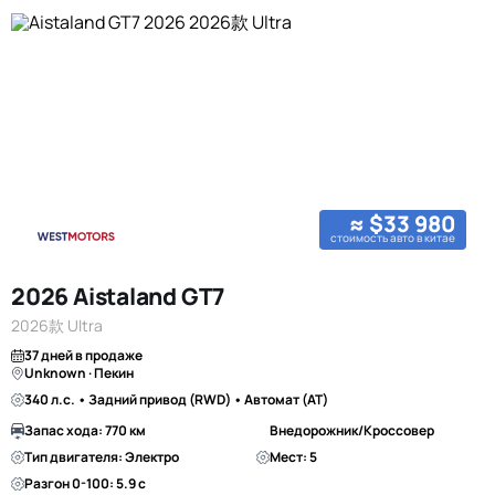
≈ $33 980
стоимость авто в китае
2026 Aistaland GT7
2026款 Ultra
37 дней в продаже
Unknown · Пекин
340 л.с. • Задний привод (RWD) • Автомат (AT)
Запас хода: 770 км
Внедорожник/Кроссовер
Тип двигателя: Электро
Мест: 5
Разгон 0-100: 5.9 с